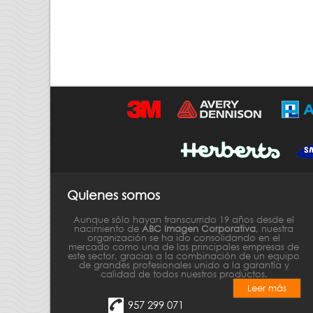
Quienes somos
Aunque sólo hayan transcurrido 19 años desde el
nacimiento de
ABC Imagen Corporativa
, nuestra
organización se ha ido consolidando en el
mercado como una de las principales empresas de
este sector, gracias a la combinación de un equipo
de grandes profesionales unido a la garantía y
calidad de todos nuestros productos.
Leer más
957 299 071