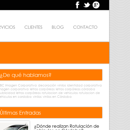
RVICIOS
CLIENTES
BLOG
CONTACTO
¿De qué hablamos?
BC Imagen Corporativa
decoración vinilos
identidad corporativa
magen corporativa
letras corpóreas
letras corpóreas córdoba
ublicidad letras corpóreas
rotulacion de vehiculos
rotulacion de
ehiculos en cordoba
vinilos
vinilos en Córdoba
Últimas Entradas
¿Dónde realizan Rotulación de