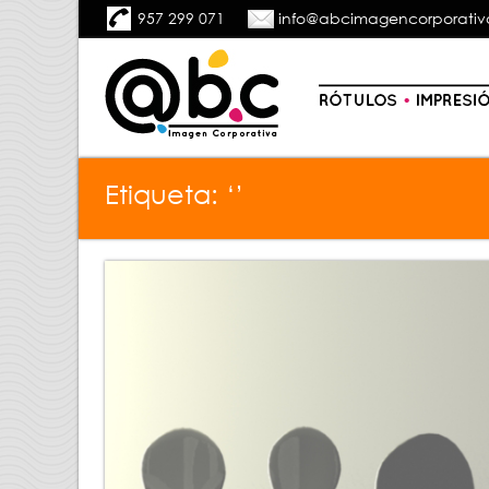
957 299 071
info@abcimagencorporativ
Etiqueta: ‘’