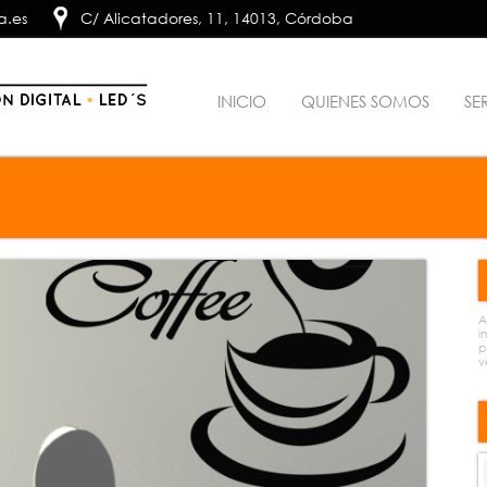
a.es
C/ Alicatadores, 11, 14013, Córdoba
INICIO
QUIENES SOMOS
SE
A
i
p
v