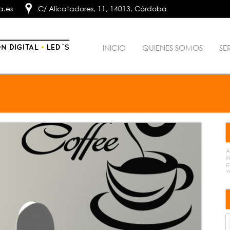
a.es
C/ Alicatadores, 11, 14013, Córdoba
INICIO
QUIENES SOMOS
SE
A
i
p
v