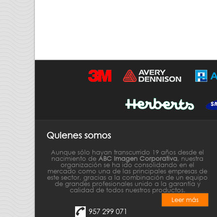
Quienes somos
Aunque sólo hayan transcurrido 19 años desde el
nacimiento de
ABC Imagen Corporativa
, nuestra
organización se ha ido consolidando en el
mercado como una de las principales empresas de
este sector, gracias a la combinación de un equipo
de grandes profesionales unido a la garantía y
calidad de todos nuestros productos.
Leer más
957 299 071