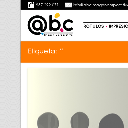
957 299 071
info@abcimagencorporativ
Etiqueta: ‘’