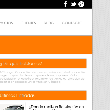
RVICIOS
CLIENTES
BLOG
CONTACTO
¿De qué hablamos?
BC Imagen Corporativa
decoración vinilos
identidad corporativa
magen corporativa
letras corpóreas
letras corpóreas córdoba
ublicidad letras corpóreas
rotulacion de vehiculos
rotulacion de
ehiculos en cordoba
vinilos
vinilos en Córdoba
Últimas Entradas
¿Dónde realizan Rotulación de