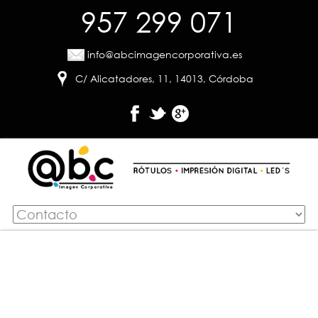
957 299 071
info@abcimagencorporativa.es
C/ Alicatadores, 11, 14013, Córdoba