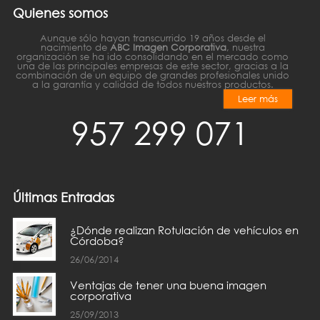
Quienes somos
Aunque sólo hayan transcurrido 19 años desde el
nacimiento de
ABC Imagen Corporativa
, nuestra
organización se ha ido consolidando en el mercado como
una de las principales empresas de este sector, gracias a la
combinación de un equipo de grandes profesionales unido
a la garantía y calidad de todos nuestros productos.
Leer más
957 299 071
Últimas Entradas
¿Dónde realizan Rotulación de vehículos en
Córdoba?
26/06/2014
Ventajas de tener una buena imagen
corporativa
25/09/2013