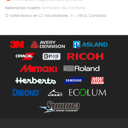
Rellenando nuestro
Formulario de Contacto
O visitándonos en C/ Alicatadores, 11, 14013, Córdoba