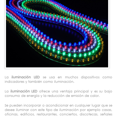
La
iluminación LED
se usa en muchos dispositivos como
indicadores y también como iluminación.
La
iluminación LED
ofrece una ventaja principal y es su bajo
consumo de energía y la reducción de emisión de calor.
Se pueden incorporar o acondicionar en cualquier lugar que se
desee iluminar con este tipo de iluminación por ejemplo casas,
oficinas, edificios, restaurantes, conciertos, discotecas, señales