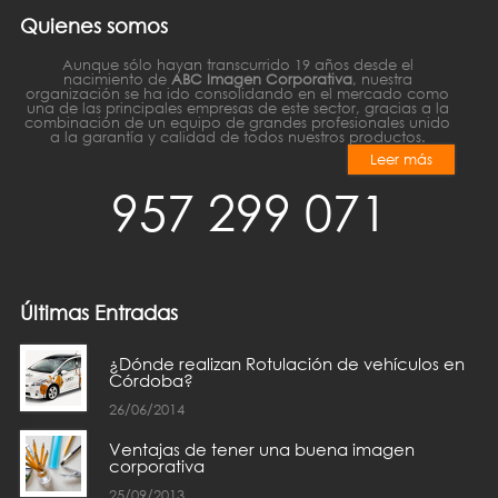
Quienes somos
Aunque sólo hayan transcurrido 19 años desde el
nacimiento de
ABC Imagen Corporativa
, nuestra
organización se ha ido consolidando en el mercado como
una de las principales empresas de este sector, gracias a la
combinación de un equipo de grandes profesionales unido
a la garantía y calidad de todos nuestros productos.
Leer más
957 299 071
Últimas Entradas
¿Dónde realizan Rotulación de vehículos en
Córdoba?
26/06/2014
Ventajas de tener una buena imagen
corporativa
25/09/2013