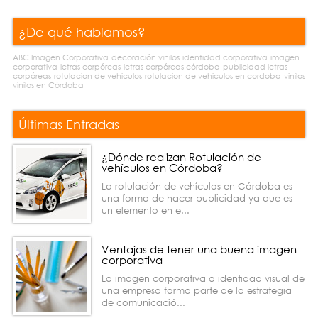
¿De qué hablamos?
ABC Imagen Corporativa
decoración vinilos
identidad corporativa
imagen
corporativa
letras corpóreas
letras corpóreas córdoba
publicidad letras
corpóreas
rotulacion de vehiculos
rotulacion de vehiculos en cordoba
vinilos
vinilos en Córdoba
Últimas Entradas
¿Dónde realizan Rotulación de
vehículos en Córdoba?
La rotulación de vehículos en Córdoba es
una forma de hacer publicidad ya que es
un elemento en e...
Ventajas de tener una buena imagen
corporativa
La imagen corporativa o identidad visual de
una empresa forma parte de la estrategia
de comunicació...