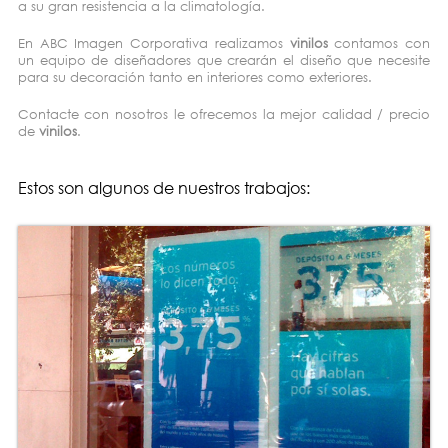
a su gran resistencia a la climatología.
En ABC Imagen Corporativa realizamos
vinilos
contamos con
un equipo de diseñadores que crearán el diseño que necesite
para su decoración tanto en interiores como exteriores.
Contacte con nosotros le ofrecemos la mejor calidad / precio
de
vinilos
.
Estos son algunos de nuestros trabajos: